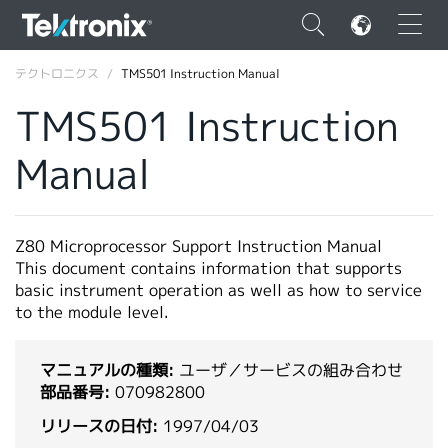
×
テクトロニクス
TMS501 Instruction Manual
TMS501 Instruction
Manual
ENGLISH
FRANÇAIS
Z80 Microprocessor Support Instruction Manual
This document contains information that supports
DEUTSCH
basic instrument operation as well as how to service
to the module level.
VIỆT NAM
简体中文
マニュアルの種類:
ユーザ／サービスの組み合わせ
日本語
部品番号:
070982800
リリースの日付:
1997/04/03
韓国語