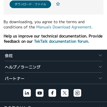
ダウンロード・ファイル
繁體中文
By downloading, you agree to the terms and
conditions of the
Manuals Download Agreement
.
Help us improve our technical documentation. Provide
feedback on our
TekTalk documentation forum
.
会社
ヘルプ／ラーニング
パートナー