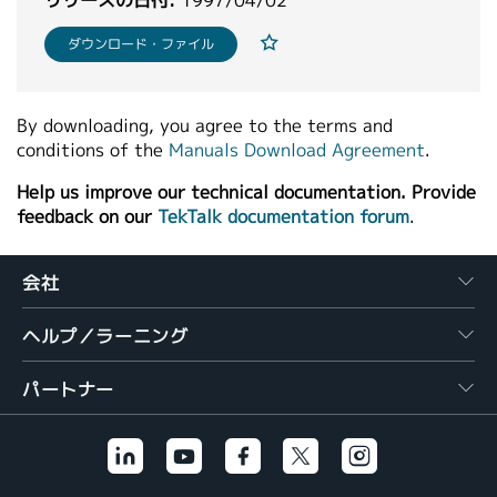
リリースの日付:
1997/04/02
繁體中文
ダウンロード・ファイル
By downloading, you agree to the terms and
conditions of the
Manuals Download Agreement
.
Help us improve our technical documentation. Provide
feedback on our
TekTalk documentation forum
.
会社
ヘルプ／ラーニング
パートナー