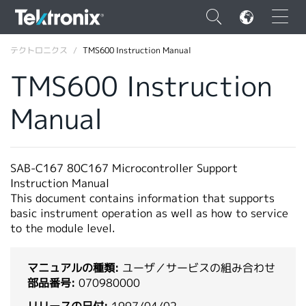
×
テクトロニクス
TMS600 Instruction Manual
TMS600 Instruction
Manual
ENGLISH
FRANÇAIS
SAB-C167 80C167 Microcontroller Support
Instruction Manual
DEUTSCH
This document contains information that supports
basic instrument operation as well as how to service
VIỆT NAM
to the module level.
简体中文
日本語
マニュアルの種類:
ユーザ／サービスの組み合わせ
部品番号:
070980000
韓国語