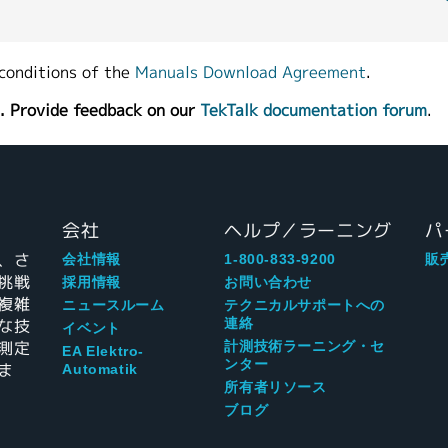
conditions of the
Manuals Download Agreement
.
. Provide feedback on our
TekTalk documentation forum
.
会社
ヘルプ／ラーニング
パ
、さ
会社情報
1-800-833-9200
販
挑戦
採用情報
お問い合わせ
複雑
ニュースルーム
テクニカルサポートへの
な技
連絡
イベント
測定
計測技術ラーニング・セ
EA Elektro-
ンター
ま
Automatik
所有者リソース
ブログ