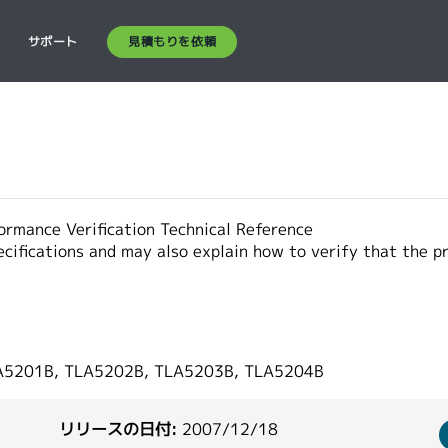
見積もりを依頼
ス
サポート
ormance Verification Technical Reference
ifications and may also explain how to verify that the pr
A5201B, TLA5202B, TLA5203B, TLA5204B
リリースの日付:
2007/12/18