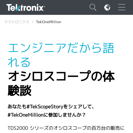
×
テクトロニクス
TekOneMillion
エンジニアだから語
れる
ENGLISH
FRANÇAIS
オシロスコープの体
DEUTSCH
験談
VIỆT NAM
简体中文
あなたも#TekScopeStoryをシェアして、
#TekOneMillionに参加しませんか？
日本語
韓国語
TDS2000 シリーズのオシロスコープの百万台の販売に