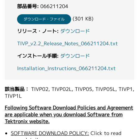
部品番号:
繁體中文
066211204
(301 KB)
ダウンロード・ファイル
リリース・ノート:
ダウンロード
TIVP_v2.2_Release_Notes_066211204.txt
インストール手順:
ダウンロード
Installation_Instructions_066211204.txt
該当製品：
TIVP02, TIVP02L, TIVP05, TIVP05L, TIVP1,
TIVP1L
Following Software Download Policies and Agreement
are applicable when you download Software from
Tektronix website.
SOFTWARE DOWNLOAD POLICY:
Click to read