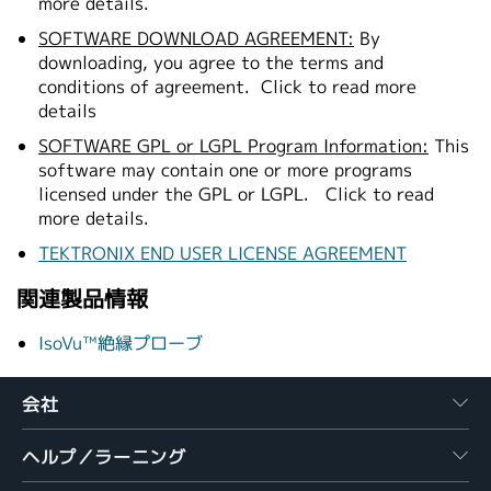
more details.
SOFTWARE DOWNLOAD AGREEMENT:
By
downloading, you agree to the terms and
conditions of agreement.
Click to read more
details
SOFTWARE GPL or LGPL Program Information:
This
software may contain one or more programs
licensed under the GPL or LGPL.
Click to read
more details.
TEKTRONIX END USER LICENSE AGREEMENT
関連製品情報
IsoVu™絶縁プローブ
会社
ヘルプ／ラーニング