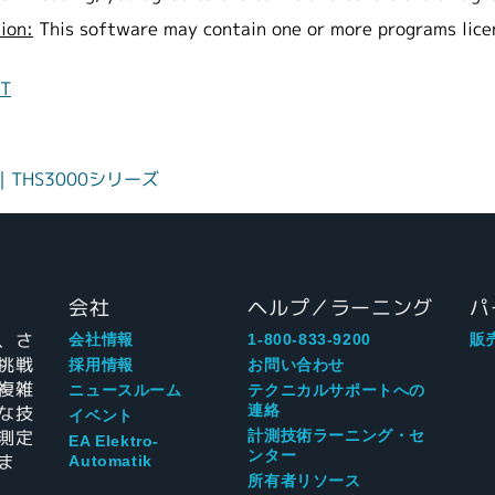
ion:
This software may contain one or more programs lic
NT
HS3000シリーズ
会社
ヘルプ／ラーニング
パ
、さ
会社情報
1-800-833-9200
販
挑戦
採用情報
お問い合わせ
複雑
ニュースルーム
テクニカルサポートへの
な技
連絡
イベント
測定
計測技術ラーニング・セ
EA Elektro-
ンター
ま
Automatik
所有者リソース