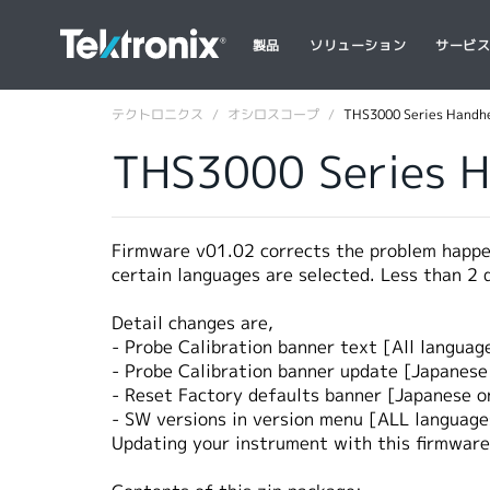
製品
ソリューション
サービ
テクトロニクス
オシロスコープ
THS3000 Series Handhe
THS3000 Series H
Firmware v01.02 corrects the problem happen
certain languages are selected. Less than 2 d
Detail changes are,
- Probe Calibration banner text [All languag
- Probe Calibration banner update [Japanese
- Reset Factory defaults banner [Japanese o
- SW versions in version menu [ALL language
Updating your instrument with this firmware 