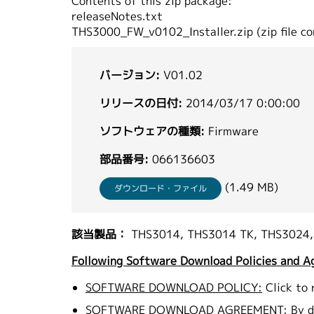
Contents of this zip package:
releaseNotes.txt
THS3000_FW_v0102_Installer.zip (zip file co
バージョン:
V01.02
リリースの日付:
2014/03/17 0:00:00
ソフトウェアの種類:
Firmware
部品番号:
066136603
(1.49 MB)
ダウンロード・ファイル
該当製品：
THS3014, THS3014 TK, THS3024,
Following Software Download Policies and A
SOFTWARE DOWNLOAD POLICY:
Click to 
SOFTWARE DOWNLOAD AGREEMENT:
By d