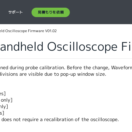
見積もりを依頼
ス
サポート
ld Oscilloscope Firmware V01.02
andheld Oscilloscope F
ed during probe calibration. Before the change, Waveform 
ivisions are visible due to pop-up window size.
es]
 only]
nly]
s]
does not require a recalibration of the oscilloscope.