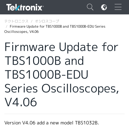
×
テクトロニクス
オシロスコープ
Firmware Update for TBS1000B and TBS1000B-EDU Series
Oscilloscopes, V4.06
Firmware Update for
TBS1000B and
ENGLISH
FRANÇAIS
TBS1000B-EDU
DEUTSCH
Series Oscilloscopes,
VIỆT NAM
V4.06
简体中文
日本語
Version V4.06 add a new model TBS1032B.
韓国語