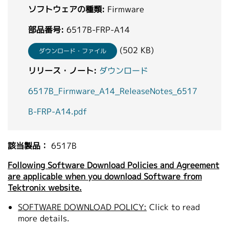
ソフトウェアの種類:
Firmware
繁體中文
部品番号:
6517B-FRP-A14
(502 KB)
ダウンロード・ファイル
リリース・ノート:
ダウンロード
6517B_Firmware_A14_ReleaseNotes_6517
B-FRP-A14.pdf
該当製品：
6517B
Following Software Download Policies and Agreement
are applicable when you download Software from
Tektronix website.
SOFTWARE DOWNLOAD POLICY:
Click to read
more details.