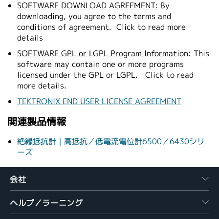
SOFTWARE DOWNLOAD AGREEMENT:
By
downloading, you agree to the terms and
conditions of agreement.
Click to read more
details
SOFTWARE GPL or LGPL Program Information:
This
software may contain one or more programs
licensed under the GPL or LGPL.
Click to read
more details.
TEKTRONIX END USER LICENSE AGREEMENT
関連製品情報
絶縁抵抗計｜高抵抗／低電流電位計6500／6430シリ
ーズ
会社
ヘルプ／ラーニング