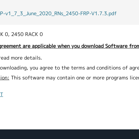
1_7_3_June_2020_RNs_2450-FRP-V1.7.3.pdf
K 0, 2450 RACK 0
greement are applicable when you download Software from
read more details.
ownloading, you agree to the terms and conditions of agr
ion:
This software may contain one or more programs lic
NT
タ