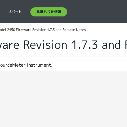
見積もりを依頼
ス
サポート
del 2450 Firmware Revision 1.7.3 and Release Notes
re Revision 1.7.3 and 
SourceMeter instrument.