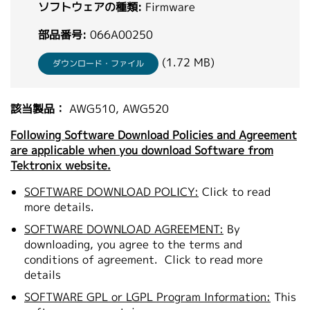
ソフトウェアの種類:
Firmware
繁體中文
部品番号:
066A00250
(1.72 MB)
ダウンロード・ファイル
該当製品：
AWG510, AWG520
Following Software Download Policies and Agreement
are applicable when you download Software from
Tektronix website.
SOFTWARE DOWNLOAD POLICY:
Click to read
more details.
SOFTWARE DOWNLOAD AGREEMENT:
By
downloading, you agree to the terms and
conditions of agreement.
Click to read more
details
SOFTWARE GPL or LGPL Program Information:
This