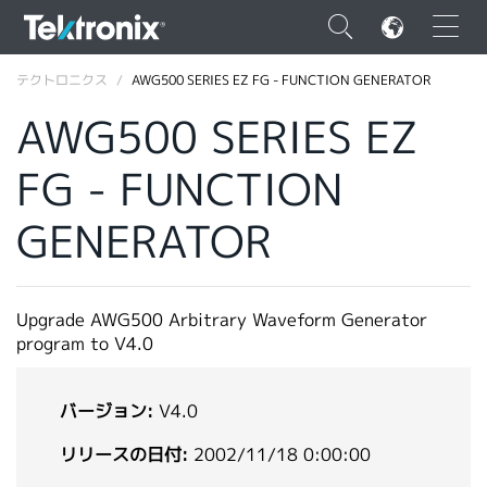
×
テクトロニクス
AWG500 SERIES EZ FG - FUNCTION GENERATOR
AWG500 SERIES EZ
FG - FUNCTION
ENGLISH
GENERATOR
FRANÇAIS
DEUTSCH
Upgrade AWG500 Arbitrary Waveform Generator
VIỆT NAM
program to V4.0
简体中文
バージョン:
V4.0
日本語
リリースの日付:
2002/11/18 0:00:00
韓国語