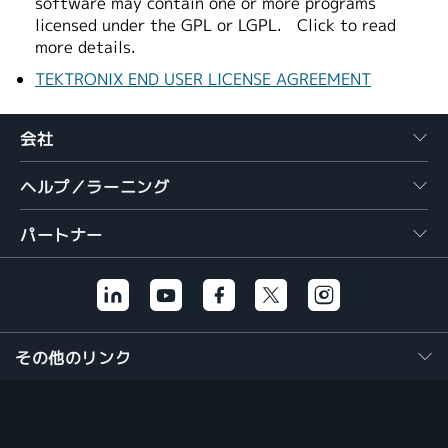
software may contain one or more programs
licensed under the GPL or LGPL.
Click to read
more details.
TEKTRONIX END USER LICENSE AGREEMENT
会社
ヘルプ／ラーニング
パートナー
その他のリンク