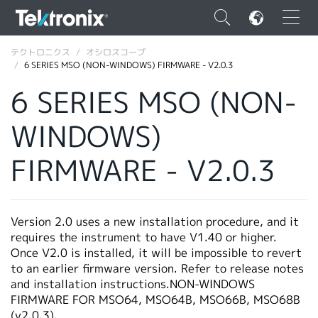
×
テクトロニクス
オシロスコープ
6 SERIES MSO (NON-WINDOWS) FIRMWARE - V2.0.3
6 SERIES MSO (NON-
WINDOWS)
ENGLISH
FIRMWARE - V2.0.3
FRANÇAIS
DEUTSCH
Version 2.0 uses a new installation procedure, and it
VIỆT NAM
requires the instrument to have V1.40 or higher.
简体中文
Once V2.0 is installed, it will be impossible to revert
to an earlier firmware version. Refer to release notes
日本語
and installation instructions.NON-WINDOWS
FIRMWARE FOR MSO64, MSO64B, MSO66B, MSO68B
韓国語
(v2.0.3).