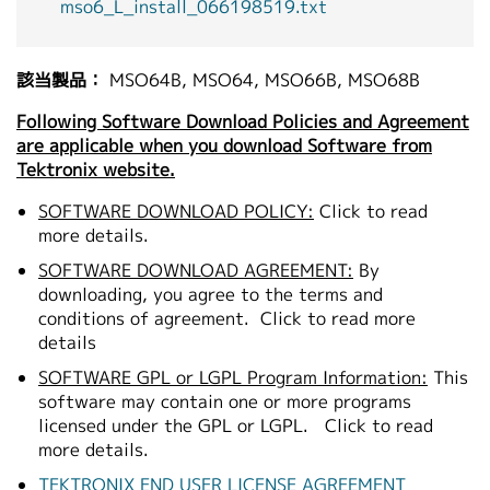
mso6_L_install_066198519.txt
該当製品：
MSO64B, MSO64, MSO66B, MSO68B
Following Software Download Policies and Agreement
are applicable when you download Software from
Tektronix website.
SOFTWARE DOWNLOAD POLICY:
Click to read
more details.
SOFTWARE DOWNLOAD AGREEMENT:
By
downloading, you agree to the terms and
conditions of agreement.
Click to read more
details
SOFTWARE GPL or LGPL Program Information:
This
software may contain one or more programs
licensed under the GPL or LGPL.
Click to read
more details.
TEKTRONIX END USER LICENSE AGREEMENT