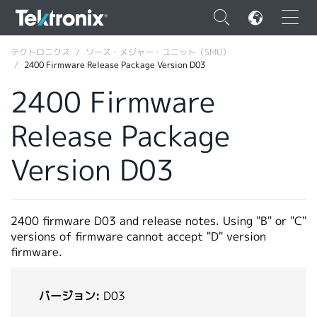
×
テクトロニクス
ソース・メジャー・ユニット（SMU）
2400 Firmware Release Package Version D03
2400 Firmware
Release Package
ENGLISH
Version D03
FRANÇAIS
DEUTSCH
2400 firmware D03 and release notes. Using "B" or "C"
VIỆT NAM
versions of firmware cannot accept "D" version
简体中文
firmware.
日本語
バージョン:
D03
韓国語