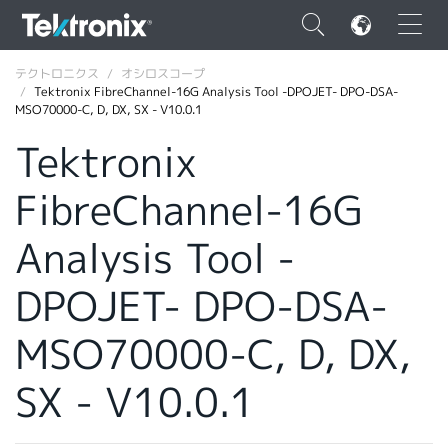
×
テクトロニクス
オシロスコープ
Tektronix FibreChannel-16G Analysis Tool -DPOJET- DPO-DSA-
MSO70000-C, D, DX, SX - V10.0.1
Tektronix
FibreChannel-16G
ENGLISH
FRANÇAIS
Analysis Tool -
DEUTSCH
DPOJET- DPO-DSA-
VIỆT NAM
MSO70000-C, D, DX,
简体中文
SX - V10.0.1
日本語
韓国語