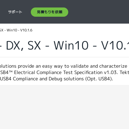
見積もりを依頼
ス
サポート
SX - Win10 - V10.1.6
 DX, SX - Win10 - V10.
lutions provide an easy way to validate and characteri
USB4™ Electrical Compliance Test Specification v1.03. 
USB4 Compliance and Debug solutions (Opt. USB4).