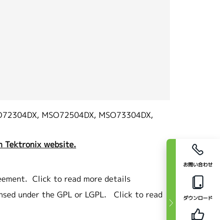
O72304DX, MSO72504DX, MSO73304DX,
 Tektronix website.
お問い合わせ
eement.
Click to read more details
ensed under the GPL or LGPL.
Click to read
ダウンロード