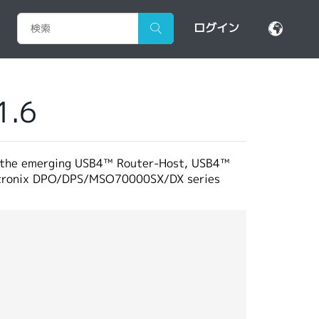
ログイン
1.6
ze the emerging USB4™ Router-Host, USB4™
Tektronix DPO/DPS/MSO70000SX/DX series