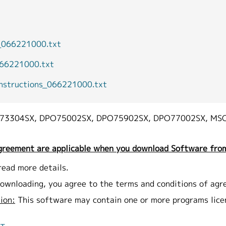
66221000.txt
66221000.txt
tructions_066221000.txt
73304SX, DPO75002SX, DPO75902SX, DPO77002SX, MS
greement are applicable when you download Software from
read more details.
ownloading, you agree to the terms and conditions of agr
ion:
This software may contain one or more programs lic