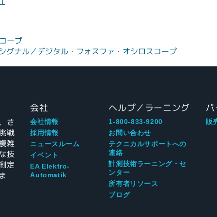
NT
スコープ
スド・シグナル／デジタル・フォスファ・オシロスコープ
会社
ヘルプ／ラーニング
パ
、さ
会社情報
1-800-833-9200
販
挑戦
採用情報
お問い合わせ
複雑
ニュースルーム
テクニカルサポートへの
な技
連絡
イベント
測定
計測技術ラーニング・セ
EA Elektro-
ンター
ま
Automatik
所有者リソース
ブログ