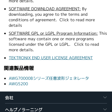
more details.
SOFTWARE DOWNLOAD AGREEMENT:
By
downloading, you agree to the terms and
conditions of agreement.
Click to read more
details
SOFTWARE GPL or LGPL Program Information:
This
software may contain one or more programs
licensed under the GPL or LGPL.
Click to read
more details.
TEKTRONIX END USER LICENSE AGREEMENT
関連製品情報
AWG70000Bシリーズ任意波形ジェネレータ
AWG5200
会社
ヘルプ／ラーニング