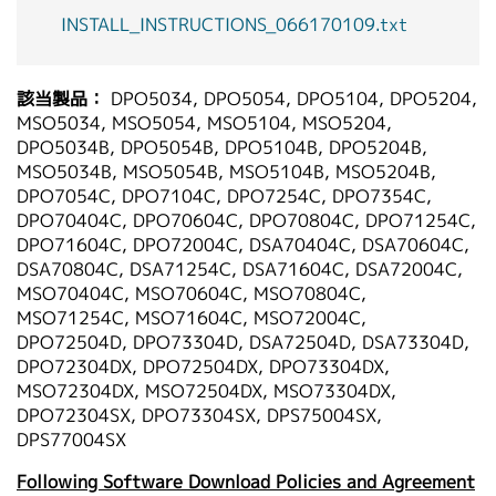
INSTALL_INSTRUCTIONS_066170109.txt
該当製品：
DPO5034, DPO5054, DPO5104, DPO5204,
MSO5034, MSO5054, MSO5104, MSO5204,
DPO5034B, DPO5054B, DPO5104B, DPO5204B,
MSO5034B, MSO5054B, MSO5104B, MSO5204B,
DPO7054C, DPO7104C, DPO7254C, DPO7354C,
DPO70404C, DPO70604C, DPO70804C, DPO71254C,
DPO71604C, DPO72004C, DSA70404C, DSA70604C,
DSA70804C, DSA71254C, DSA71604C, DSA72004C,
MSO70404C, MSO70604C, MSO70804C,
MSO71254C, MSO71604C, MSO72004C,
DPO72504D, DPO73304D, DSA72504D, DSA73304D,
DPO72304DX, DPO72504DX, DPO73304DX,
MSO72304DX, MSO72504DX, MSO73304DX,
DPO72304SX, DPO73304SX, DPS75004SX,
DPS77004SX
Following Software Download Policies and Agreement