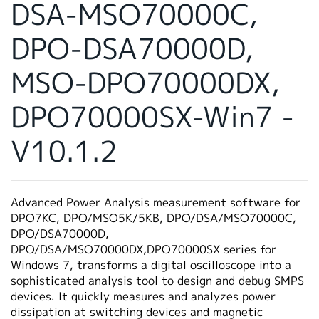
DSA-MSO70000C,
繁體中文
DPO-DSA70000D,
MSO-DPO70000DX,
DPO70000SX-Win7 -
V10.1.2
Advanced Power Analysis measurement software for
DPO7KC, DPO/MSO5K/5KB, DPO/DSA/MSO70000C,
DPO/DSA70000D,
DPO/DSA/MSO70000DX,DPO70000SX series for
Windows 7, transforms a digital oscilloscope into a
sophisticated analysis tool to design and debug SMPS
devices. It quickly measures and analyzes power
dissipation at switching devices and magnetic