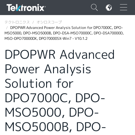
×
テクトロニクス
オシロスコープ
DPOPWR Advanced Power Analysis Solution for DPO7000C, DPO-
MSO5000, DPO-MSO5000B, DPO-DSA-MSO70000C, DPO-DSA70000D,
MSO-DPO70000DX, DPO70000SX-Win7 - V10.1.2
DPOPWR Advanced
ENGLISH
Power Analysis
FRANÇAIS
Solution for
DEUTSCH
DPO7000C, DPO-
VIỆT NAM
简体中文
MSO5000, DPO-
日本語
MSO5000B, DPO-
韓国語