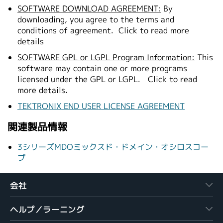
SOFTWARE DOWNLOAD AGREEMENT:
By
downloading, you agree to the terms and
conditions of agreement.
Click to read more
details
SOFTWARE GPL or LGPL Program Information:
This
software may contain one or more programs
licensed under the GPL or LGPL.
Click to read
more details.
TEKTRONIX END USER LICENSE AGREEMENT
関連製品情報
3シリーズMDOミックスド・ドメイン・オシロスコー
プ
会社
ヘルプ／ラーニング