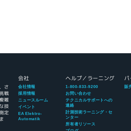
会社
ヘルプ／ラーニング
パ
、さ
会社情報
1-800-833-9200
販
挑戦
採用情報
お問い合わせ
複雑
ニュースルーム
テクニカルサポートへの
な技
連絡
イベント
測定
計測技術ラーニング・セ
EA Elektro-
ンター
ま
Automatik
所有者リソース
ブログ