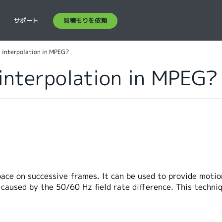
見積もりを依頼
ス
サポート
 interpolation in MPEG?
interpolation in MPEG?
ace on successive frames. It can be used to provide motio
caused by the 50/60 Hz field rate difference. This techni