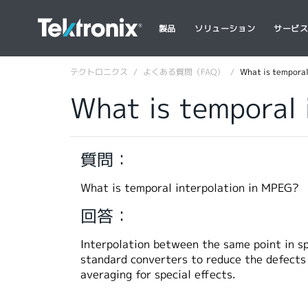
製品
ソリューション
サービ
テクトロニクス
よくある質問（FAQ）
What is temporal
What is temporal 
質問：
What is temporal interpolation in MPEG?
回答：
Interpolation between the same point in sp
standard converters to reduce the defects 
averaging for special effects.