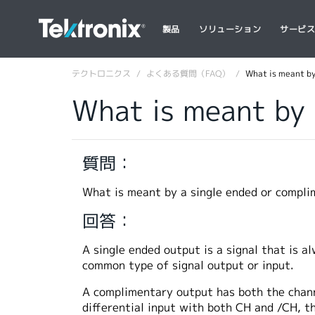
製品
ソリューション
サービ
テクトロニクス
よくある質問（FAQ）
What is meant by
What is meant by 
質問：
What is meant by a single ended or compl
回答：
A single ended output is a signal that is a
common type of signal output or input.
A complimentary output has both the channe
differential input with both CH and /CH, t