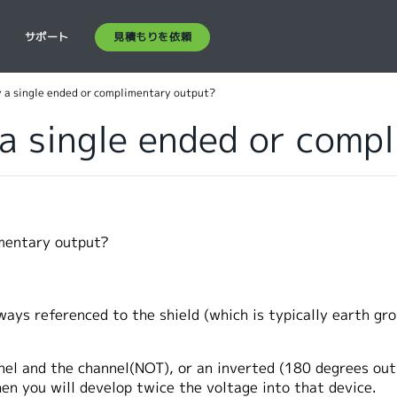
見積もりを依頼
ス
サポート
 a single ended or complimentary output?
a single ended or comp
imentary output?
lways referenced to the shield (which is typically earth gr
l and the channel(NOT), or an inverted (180 degrees out) 
hen you will develop twice the voltage into that device.