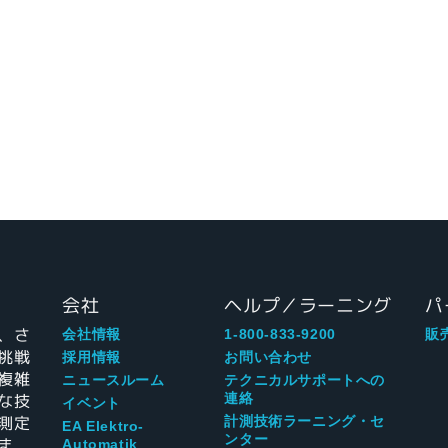
会社
ヘルプ／ラーニング
パ
、さ
会社情報
1-800-833-9200
販
挑戦
採用情報
お問い合わせ
複雑
ニュースルーム
テクニカルサポートへの
な技
連絡
イベント
測定
計測技術ラーニング・セ
EA Elektro-
ンター
ま
Automatik