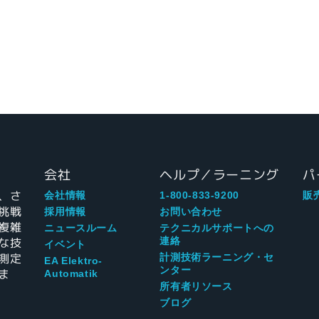
会社
ヘルプ／ラーニング
パ
、さ
会社情報
1-800-833-9200
販
挑戦
採用情報
お問い合わせ
複雑
ニュースルーム
テクニカルサポートへの
な技
連絡
イベント
測定
計測技術ラーニング・セ
EA Elektro-
ンター
ま
Automatik
所有者リソース
ブログ