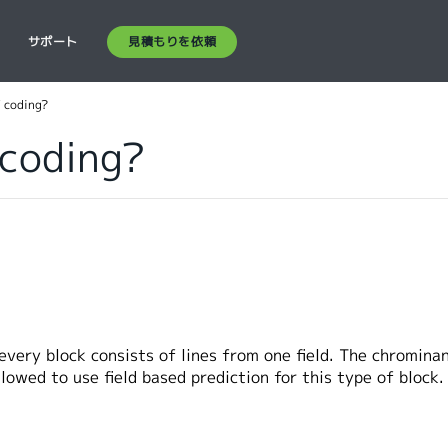
見積もりを依頼
ス
サポート
T coding?
 coding?
every block consists of lines from one field. The chromina
llowed to use field based prediction for this type of block.