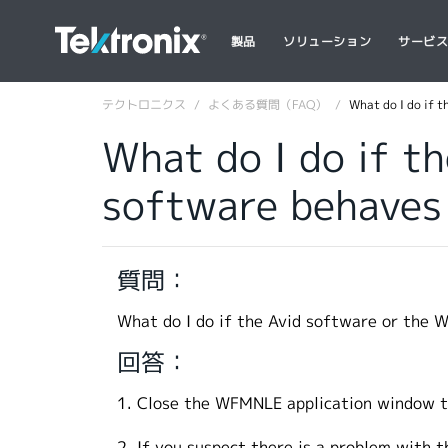
製品
ソリューション
サービ
テクトロニクス
よくある質問（FAQ）
What do I do if 
What do I do if 
software behaves
質問：
What do I do if the Avid software or the
回答：
1. Close the WFMNLE application window to
2. If you suspect there is a problem with 