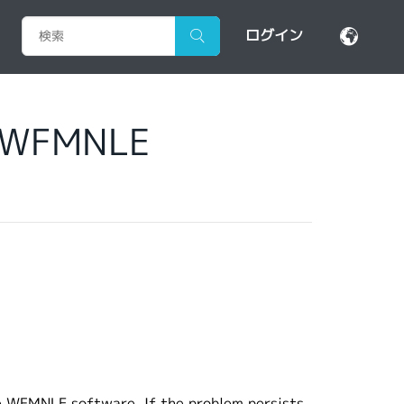
ログイン
he WFMNLE
he WFMNLE software. If the problem persists,