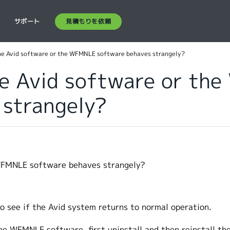
見積もりを依頼
ス
サポート
the Avid software or the WFMNLE software behaves strangely?
the Avid software or t
 strangely?
 WFMNLE software behaves strangely?
 see if the Avid system returns to normal operation.
the WFMNLE software, first uninstall and then reinstall t