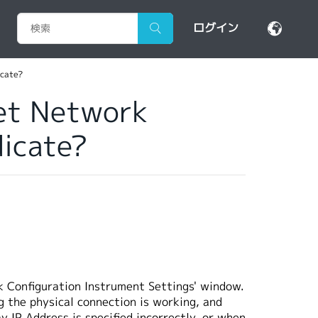
ログイン
icate?
et Network
dicate?
 Configuration Instrument Settings' window.
g the physical connection is working, and
 IP Address is specified incorrectly, or when