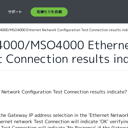
見積もりを依頼
ス
サポート
4000/MSO4000 Ethernet Network Configuration Test Connection results ind
4000/MSO4000 Ethern
t Connection results in
twork Configuration Test Connection results indicate?
he Gateway IP address selection in the 'Ethernet Network
hernet network Test Connection will indicate 'OK' verifyin
 Test Connection will indicate 'No Response' if the Gateway