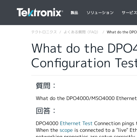
製品
ソリューション
サービ
テクトロニクス
よくある質問（FAQ）
What do the DPO
What do the DPO
Configuration Tes
質問：
What do the DPO4000/MSO4000 Ethernet Ne
回答：
DPO4000
Ethernet Test
Connection pings t
When the
scope
is connected to a "live" Et
networking properties are setup correctly.