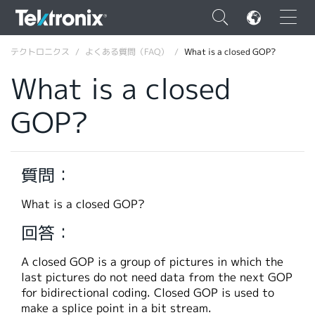
×
テクトロニクス
よくある質問（FAQ）
What is a closed GOP?
What is a closed
GOP?
ENGLISH
FRANÇAIS
質問：
DEUTSCH
What is a closed GOP?
VIỆT NAM
回答：
简体中文
A closed GOP is a group of pictures in which the
日本語
last pictures do not need data from the next GOP
for bidirectional coding. Closed GOP is used to
韓国語
make a splice point in a bit stream.