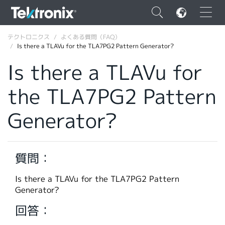
×
テクトロニクス
よくある質問（FAQ）
Is there a TLAVu for the TLA7PG2 Pattern Generator?
Is there a TLAVu for
the TLA7PG2 Pattern
ENGLISH
Generator?
FRANÇAIS
DEUTSCH
質問：
VIỆT NAM
简体中文
Is there a TLAVu for the TLA7PG2 Pattern
Generator?
日本語
回答：
韓国語