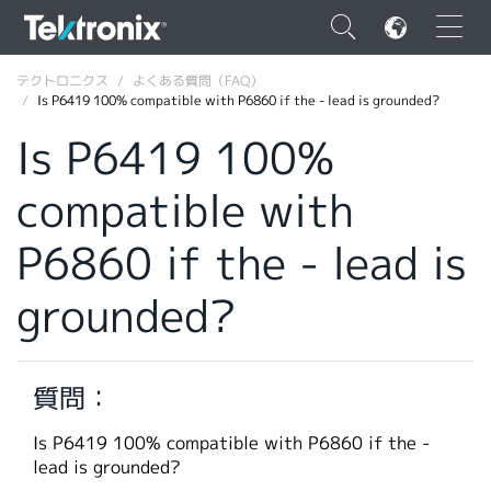
×
テクトロニクス
よくある質問（FAQ）
Is P6419 100% compatible with P6860 if the - lead is grounded?
Is P6419 100%
compatible with
ENGLISH
P6860 if the - lead is
FRANÇAIS
grounded?
DEUTSCH
VIỆT NAM
简体中文
質問：
日本語
Is P6419 100% compatible with P6860 if the -
lead is grounded?
韓国語