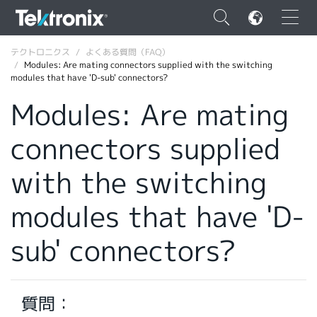
×
テクトロニクス
よくある質問（FAQ）
Modules: Are mating connectors supplied with the switching
modules that have 'D-sub' connectors?
Modules: Are mating
connectors supplied
ENGLISH
FRANÇAIS
with the switching
DEUTSCH
modules that have 'D-
VIỆT NAM
sub' connectors?
简体中文
日本語
質問：
韓国語