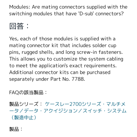
繁體中文
Modules: Are mating connectors supplied with the
switching modules that have 'D-sub' connectors?
回答：
Yes, each of those modules is supplied with a
mating connector kit that includes solder cup
pins, rugged shells, and long screw-in fasteners.
This allows you to customize the system cabling
to meet the application's exact requirements.
Additional connector kits can be purchased
separately under Part No. 7788.
FAQの該当製品：
製品シリーズ：
ケースレー2700シリーズ・マルチメ
ータ／データ・アクイジション／スイッチ・システム
（製造中止）
製品：