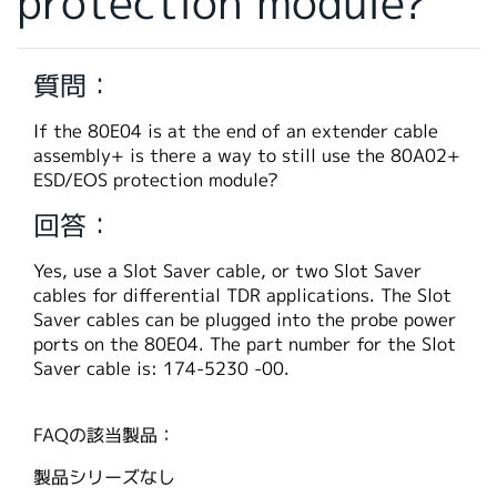
protection module?
繁體中文
質問：
If the 80E04 is at the end of an extender cable
assembly+ is there a way to still use the 80A02+
ESD/EOS protection module?
回答：
Yes, use a Slot Saver cable, or two Slot Saver
cables for differential TDR applications. The Slot
Saver cables can be plugged into the probe power
ports on the 80E04. The part number for the Slot
Saver cable is: 174-5230 -00.
FAQの該当製品：
製品シリーズなし