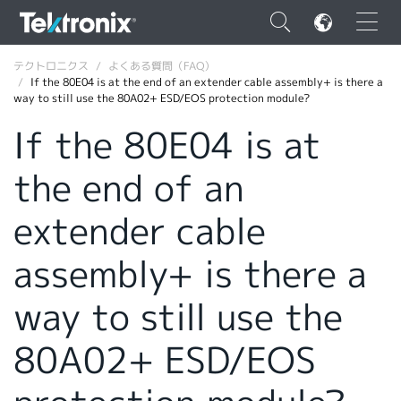
×
テクトロニクス
よくある質問（FAQ）
If the 80E04 is at the end of an extender cable assembly+ is there a
way to still use the 80A02+ ESD/EOS protection module?
If the 80E04 is at
the end of an
ENGLISH
FRANÇAIS
extender cable
DEUTSCH
assembly+ is there a
VIỆT NAM
way to still use the
简体中文
80A02+ ESD/EOS
日本語
韓国語