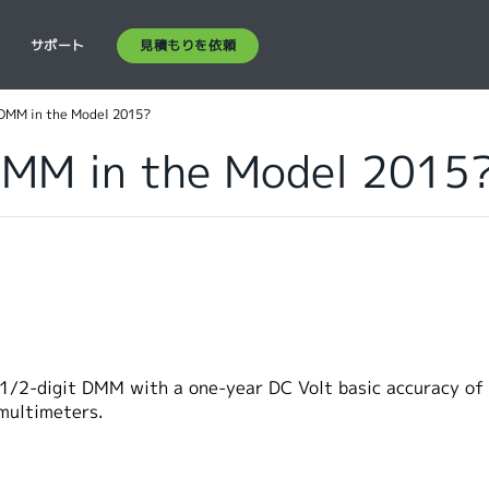
見積もりを依頼
ス
サポート
 DMM in the Model 2015?
DMM in the Model 2015
1/2-digit DMM with a one-year DC Volt basic accuracy o
 multimeters.