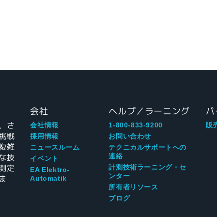
会社
ヘルプ／ラーニング
パ
、さ
会社情報
1-800-833-9200
販
挑戦
採用情報
お問い合わせ
複雑
ニュースルーム
テクニカルサポートへの
な技
連絡
イベント
測定
計測技術ラーニング・セ
EA Elektro-
ンター
ま
Automatik
所有者リソース
ブログ