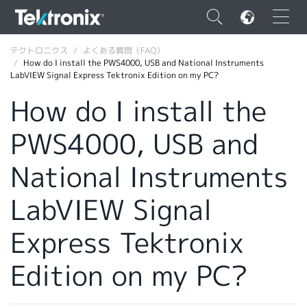
×
テクトロニクス
よくある質問（FAQ）
How do I install the PWS4000, USB and National Instruments
LabVIEW Signal Express Tektronix Edition on my PC?
How do I install the
PWS4000, USB and
ENGLISH
FRANÇAIS
National Instruments
DEUTSCH
LabVIEW Signal
VIỆT NAM
Express Tektronix
简体中文
Edition on my PC?
日本語
韓国語