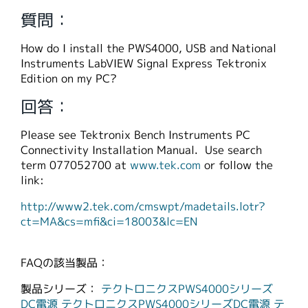
繁體中文
質問：
How do I install the PWS4000, USB and National
Instruments LabVIEW Signal Express Tektronix
Edition on my PC?
回答：
Please see Tektronix Bench Instruments PC
Connectivity Installation Manual. Use search
term 077052700 at
www.tek.com
or follow the
link:
http://www2.tek.com/cmswpt/madetails.lotr?
ct=MA&cs=mfi&ci=18003&lc=EN
FAQの該当製品：
製品シリーズ：
テクトロニクスPWS4000シリーズ
DC電源
テクトロニクスPWS4000シリーズDC電源
テ