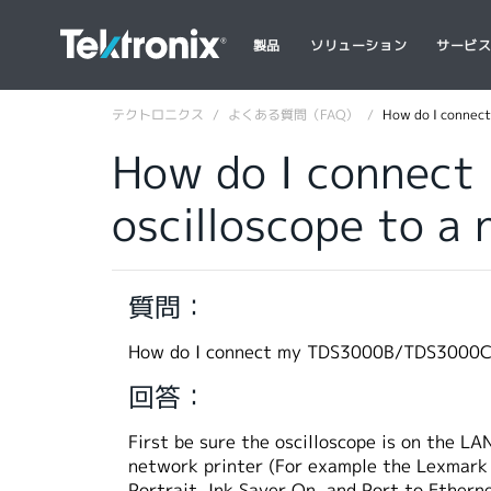
製品
ソリューション
サービ
テクトロニクス
よくある質問（FAQ）
How do I connect
How do I connec
oscilloscope to a
質問：
How do I connect my TDS3000B/TDS3000C S
回答：
First be sure the oscilloscope is on the L
network printer (For example the Lexmark O
Portrait, Ink Saver On, and Port to Ethern