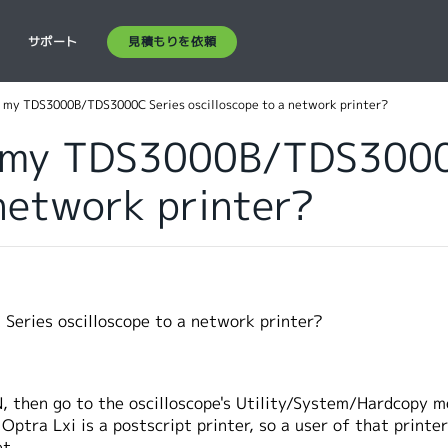
見積もりを依頼
ス
サポート
 my TDS3000B/TDS3000C Series oscilloscope to a network printer?
t my TDS3000B/TDS3000
 network printer?
eries oscilloscope to a network printer?
AN, then go to the oscilloscope's Utility/System/Hardcopy 
ptra Lxi is a postscript printer, so a user of that printe
et.