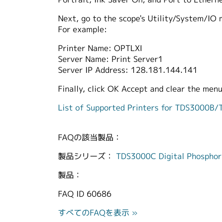
Next, go to the scope's Utility/System/IO 
For example:
Printer Name: OPTLXI
Server Name: Print Server1
Server IP Address: 128.181.144.141
Finally, click OK Accept and clear the menu
List of Supported Printers for TDS3000B
FAQの該当製品：
製品シリーズ：
TDS3000C Digital Phosphor 
製品：
FAQ ID
60686
すべてのFAQを表示 »