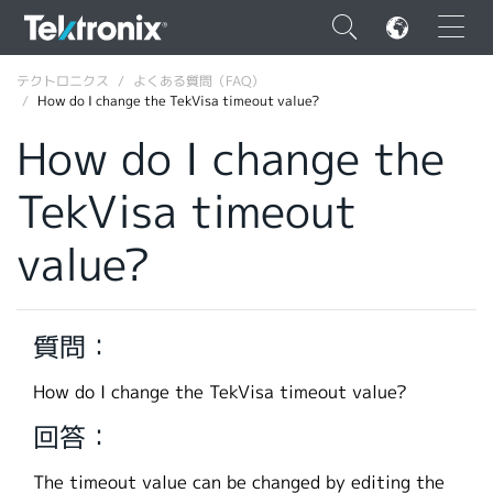
×
テクトロニクス
よくある質問（FAQ）
How do I change the TekVisa timeout value?
How do I change the
TekVisa timeout
ENGLISH
value?
FRANÇAIS
DEUTSCH
質問：
VIỆT NAM
简体中文
How do I change the TekVisa timeout value?
日本語
回答：
韓国語
The timeout value can be changed by editing the