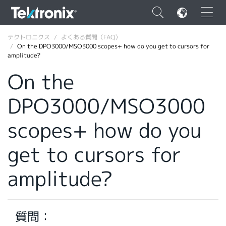
×
テクトロニクス
よくある質問（FAQ）
On the DPO3000/MSO3000 scopes+ how do you get to cursors for
amplitude?
On the
DPO3000/MSO3000
ENGLISH
FRANÇAIS
scopes+ how do you
DEUTSCH
get to cursors for
VIỆT NAM
amplitude?
简体中文
日本語
質問：
韓国語