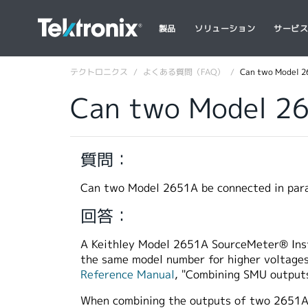
製品
ソリューション
サービ
テクトロニクス
よくある質問（FAQ）
Can two Model 26
Can two Model 265
質問：
Can two Model 2651A be connected in paral
回答：
A Keithley Model 2651A SourceMeter® Instr
the same model number for higher voltages
Reference Manual
, "Combining SMU outputs"
When combining the outputs of two 2651A i