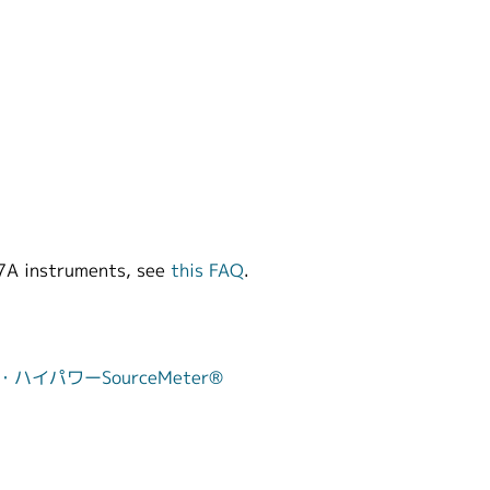
57A instruments, see
this FAQ
.
ーズ・ハイパワーSourceMeter®