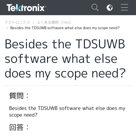
×
テクトロニクス
よくある質問（FAQ）
Besides the TDSUWB software what else does my scope need?
Besides the TDSUWB
software what else
ENGLISH
does my scope need?
FRANÇAIS
DEUTSCH
質問：
VIỆT NAM
简体中文
Besides the TDSUWB software what else does my
scope need?
日本語
回答：
韓国語