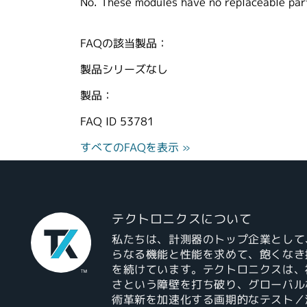
No. These modules have no replaceable part
FAQの該当製品：
製品シリーズなし
製品：
FAQ ID
53781
すべてのFAQを表示 »
テクトロニクスについて
私たちは、計測器のトップ企業として
らなる機能と性能を求めて、飽くなき
を続けています。テクトロニクスは、
さという障壁を打ち破り、グローバル
術革新を加速化する画期的なテスト／