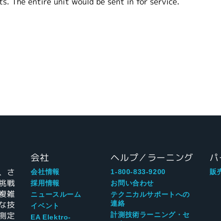
s. The entire unit would be sent in for service.
会社
ヘルプ／ラーニング
パ
、さ
会社情報
1-800-833-9200
販
挑戦
採用情報
お問い合わせ
複雑
ニュースルーム
テクニカルサポートへの
な技
連絡
イベント
測定
計測技術ラーニング・セ
EA Elektro-