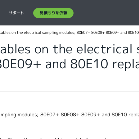
見積もりを依頼
ス
サポート
cables on the electrical sampling modules; 80E07+ 80E08+ 80E09+ and 80E10
ables on the electrical
E09+ and 80E10 repla
 sampling modules; 80E07+ 80E08+ 80E09+ and 80E10 repl