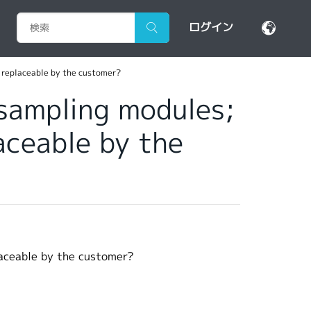
ログイン
 replaceable by the customer?
 sampling modules;
ceable by the
aceable by the customer?