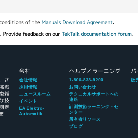
conditions of the
Manuals Download Agreement
.
. Provide feedback on our
TekTalk documentation forum
.
会社
ヘルプ／ラーニング
パ
、さ
会社情報
1-800-833-9200
販
挑戦
採用情報
お問い合わせ
複雑
ニュースルーム
テクニカルサポートへの
な技
連絡
イベント
測定
計測技術ラーニング・セ
EA Elektro-
ンター
ま
Automatik
所有者リソース
ブログ