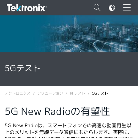
×
ENGLISH
5Gテスト
FRANÇAIS
DEUTSCH
テクトロニクス
ソリューション
RFテスト
5Gテスト
VIỆT NAM
5G New Radioの有望性
简体中文
日本語
5G New Radioは、スマートフォンでの高速な動画再生以
上のメリットを無線データ通信にもたらします。実際に、
韓国語