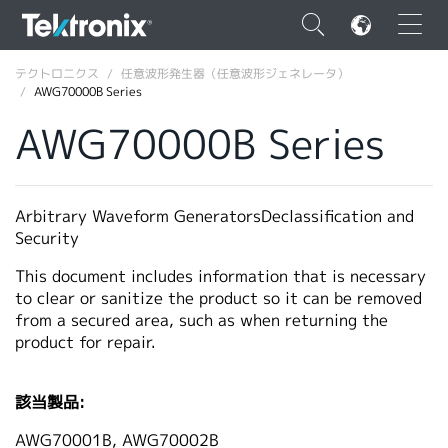
×
テクトロニクス
任意波形発生器（任意波形ジェネレータ）
AWG70000B Series
AWG70000B Series
ENGLISH
Arbitrary Waveform GeneratorsDeclassification and
FRANÇAIS
Security
DEUTSCH
This document includes information that is necessary
to clear or sanitize the product so it can be removed
VIỆT NAM
from a secured area, such as when returning the
product for repair.
简体中文
日本語
該当製品:
韓国語
AWG70001B, AWG70002B