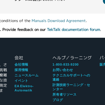
conditions of the
Manuals Download Agreement
.
. Provide feedback on our
TekTalk documentation forum
.
会社
ヘルプ／ラーニング
パ
、さ
会社情報
1-800-833-9200
販
挑戦
採用情報
お問い合わせ
複雑
ニュースルーム
テクニカルサポートへの
な技
連絡
イベント
測定
計測技術ラーニング・セ
EA Elektro-
ンター
ま
Automatik
所有者リソース
ブログ