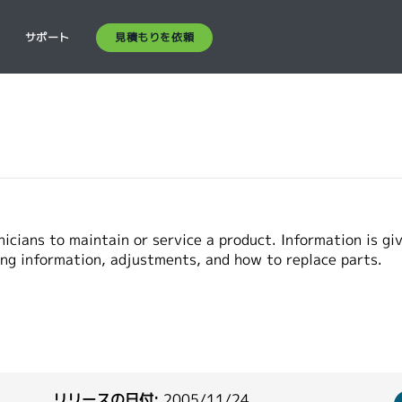
見積もりを依頼
ス
サポート
icians to maintain or service a product. Information is gi
ing information, adjustments, and how to replace parts.
リリースの日付:
2005/11/24