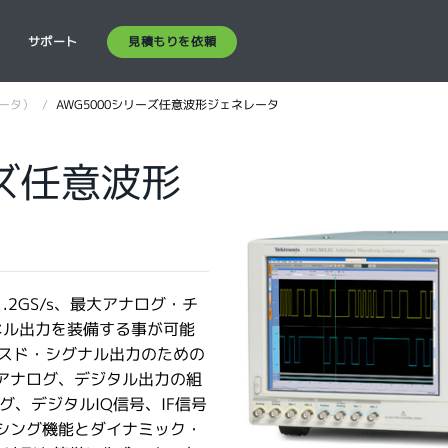
見積もりを依頼
ス
サポート
ータ）
AWG5000シリーズ任意波形ジェネレータ
ーズ任意波形
2GS/s、最大アナログ・チ
ネル出力を装備する事が可能
クスド・シグナル出力のための
アナログ、デジタル出力の組
、デジタルIQ信号、IF信号
シング機能とダイナミック・