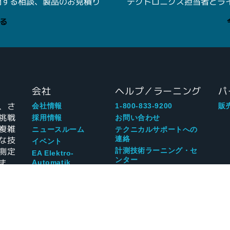
関する相談、製品のお見積り
テクトロニクス担当者とライブ
る
会社
ヘルプ／ラーニング
パ
、さ
会社情報
1-800-833-9200
販
挑戦
採用情報
お問い合わせ
複雑
ニュースルーム
テクニカルサポートへの
な技
連絡
イベント
測定
計測技術ラーニング・セ
EA Elektro-
ンター
ま
Automatik
所有者リソース
ブログ