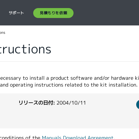
見積もりを依頼
ス
サポート
ons
ructions
ecessary to install a product software and/or hardware ki
and operating instructions related to the kit installation.
リリースの日付:
2004/10/11
conditions of the
Manuals Download Agreement
.