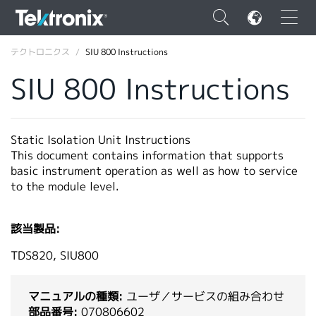
×
テクトロニクス
SIU 800 Instructions
SIU 800 Instructions
ENGLISH
Static Isolation Unit Instructions
This document contains information that supports
FRANÇAIS
basic instrument operation as well as how to service
to the module level.
DEUTSCH
VIỆT NAM
該当製品:
简体中文
TDS820, SIU800
日本語
マニュアルの種類:
ユーザ／サービスの組み合わせ
韓国語
部品番号:
070806602