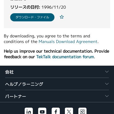
繁體中文
リリースの日付:
1996/11/20
ダウンロード・ファイル
By downloading, you agree to the terms and
conditions of the
Manuals Download Agreement
.
Help us improve our technical documentation. Provide
feedback on our
TekTalk documentation forum
.
会社
ヘルプ／ラーニング
パートナー