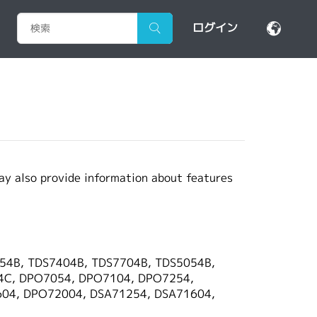
ログイン
may also provide information about features
54B, TDS7404B, TDS7704B, TDS5054B,
24C, DPO7054, DPO7104, DPO7254,
04, DPO72004, DSA71254, DSA71604,