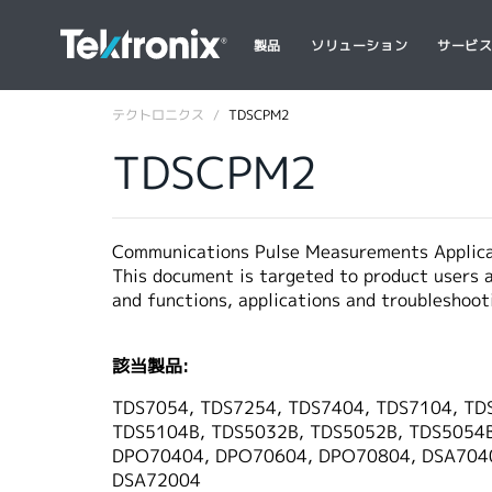
製品
ソリューション
サービ
テクトロニクス
TDSCPM2
TDSCPM2
Communications Pulse Measurements Applica
This document is targeted to product users a
and functions, applications and troubleshoot
該当製品:
TDS7054, TDS7254, TDS7404, TDS7104, TD
TDS5104B, TDS5032B, TDS5052B, TDS5054
DPO70404, DPO70604, DPO70804, DSA7040
DSA72004