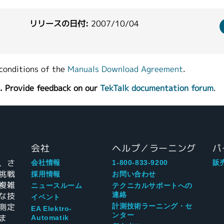
リリースの日付:
2007/10/04
conditions of the
Manuals Download Agreement
.
. Provide feedback on our
TekTalk documentation forum
.
会社
ヘルプ／ラーニング
パ
、さ
会社情報
1-800-833-9200
販
挑戦
採用情報
お問い合わせ
複雑
ニュースルーム
テクニカルサポートへの
な技
連絡
イベント
測定
計測技術ラーニング・セ
EA Elektro-
ンター
ま
Automatik