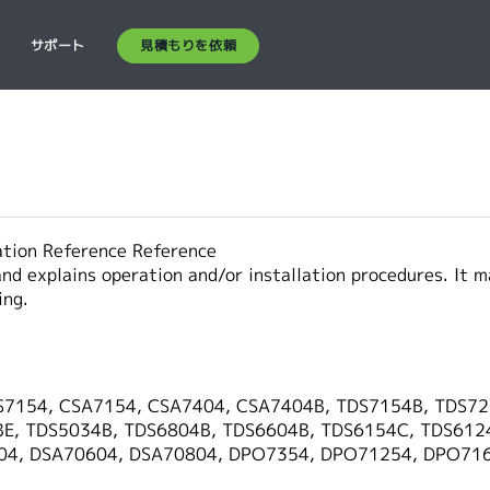
見積もりを依頼
ス
サポート
tion Reference Reference
nd explains operation and/or installation procedures. It 
ing.
S7154, CSA7154, CSA7404, CSA7404B, TDS7154B, TDS72
BE, TDS5034B, TDS6804B, TDS6604B, TDS6154C, TDS61
4, DSA70604, DSA70804, DPO7354, DPO71254, DPO716