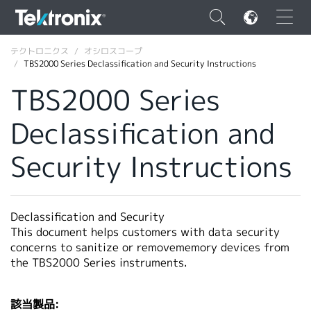
×
テクトロニクス
オシロスコープ
TBS2000 Series Declassification and Security Instructions
TBS2000 Series
Declassification and
ENGLISH
Security Instructions
FRANÇAIS
DEUTSCH
Declassification and Security
VIỆT NAM
This document helps customers with data security
简体中文
concerns to sanitize or removememory devices from
the TBS2000 Series instruments.
日本語
韓国語
該当製品: