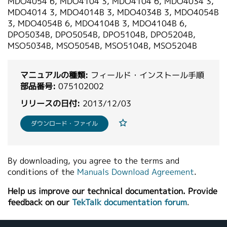
MDO4054 6, MDO4104 3, MDO4104 6, MDO4034 3,
繁體中文
MDO4014 3, MDO4014B 3, MDO4034B 3, MDO4054B
3, MDO4054B 6, MDO4104B 3, MDO4104B 6,
DPO5034B, DPO5054B, DPO5104B, DPO5204B,
MSO5034B, MSO5054B, MSO5104B, MSO5204B
マニュアルの種類:
フィールド・インストール手順
部品番号:
075102002
リリースの日付:
2013/12/03
ダウンロード・ファイル
By downloading, you agree to the terms and
conditions of the
Manuals Download Agreement
.
Help us improve our technical documentation. Provide
feedback on our
TekTalk documentation forum
.