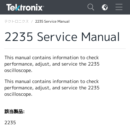
×
テクトロニクス
2235 Service Manual
2235 Service Manual
ENGLISH
This manual contains information to check
performance, adjust, and service the 2235
FRANÇAIS
oscilloscope.
DEUTSCH
This manual contains information to check
performance, adjust, and service the 2235
VIỆT NAM
oscilloscope.
简体中文
該当製品:
日本語
2235
韓国語