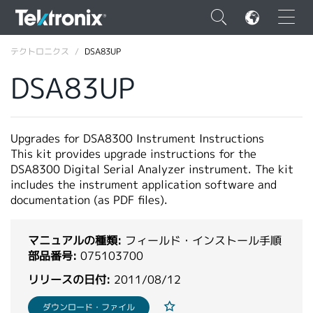
×
テクトロニクス
DSA83UP
DSA83UP
ENGLISH
Upgrades for DSA8300 Instrument Instructions
This kit provides upgrade instructions for the
FRANÇAIS
DSA8300 Digital Serial Analyzer instrument. The kit
includes the instrument application software and
DEUTSCH
documentation (as PDF files).
VIỆT NAM
マニュアルの種類:
フィールド・インストール手順
简体中文
部品番号:
075103700
日本語
リリースの日付:
2011/08/12
韓国語
ダウンロード・ファイル