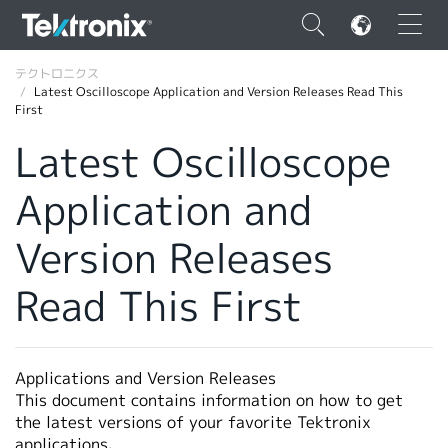
×
テクトロニクス
Latest Oscilloscope Application and Version Releases Read This
First
Latest Oscilloscope
Application and
ENGLISH
FRANÇAIS
Version Releases
DEUTSCH
Read This First
VIỆT NAM
简体中文
Applications and Version Releases
日本語
This document contains information on how to get
the latest versions of your favorite Tektronix
韓国語
applications.