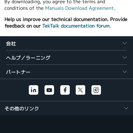
By downloading, you agree to the terms and
conditions of the
Manuals Download Agreement
.
Help us improve our technical documentation. Provide
feedback on our
TekTalk documentation forum
.
会社
ヘルプ／ラーニング
パートナー
その他のリンク