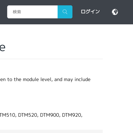
ログイン
e
ven to the module level, and may include
M510, DTM520, DTM900, DTM920,