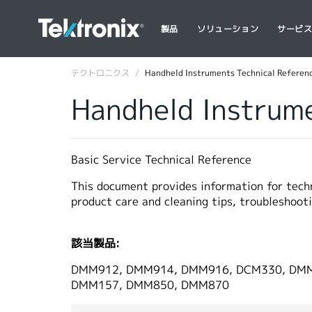
製品
ソリューション
サービ
テクトロニクス
Handheld Instruments Technical Referen
Handheld Instrume
Basic Service Technical Reference
This document provides information for techn
product care and cleaning tips, troubleshoot
該当製品:
DMM912, DMM914, DMM916, DCM330, DMM
DMM157, DMM850, DMM870