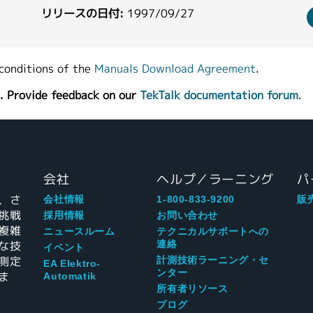
リリースの日付:
1997/09/27
conditions of the
Manuals Download Agreement
.
. Provide feedback on our
TekTalk documentation forum
.
会社
ヘルプ／ラーニング
パ
、さ
会社情報
1-800-833-9200
販
挑戦
採用情報
お問い合わせ
複雑
ニュースルーム
テクニカルサポートへの
な技
連絡
イベント
測定
計測技術ラーニング・セ
EA Elektro-
ンター
ま
Automatik
所有者リソース
ブログ