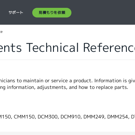
見積もりを依頼
ス
サポート
ce
nts Technical Referenc
icians to maintain or service a product. Information is gi
ing information, adjustments, and how to replace parts.
150, CMM150, DCM300, DCM910, DMM249, DMM254, DT