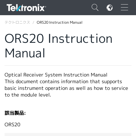
×
テクトロニクス
ORS20 Instruction Manual
ORS20 Instruction
Manual
ENGLISH
FRANÇAIS
Optical Receiver System Instruction Manual
This document contains information that supports
DEUTSCH
basic instrument operation as well as how to service
to the module level.
VIỆT NAM
简体中文
該当製品:
日本語
ORS20
韓国語